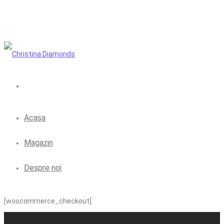
Acasa
Magazin
Despre noi
[woocommerce_checkout]