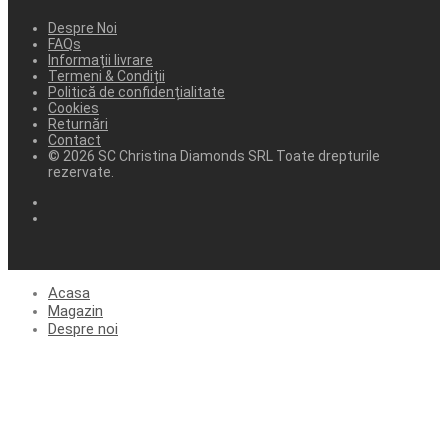
Despre Noi
FAQs
Informații livrare
Termeni & Condiții
Politică de confidențialitate
Cookies
Returnări
Contact
© 2026 SC Christina Diamonds SRL Toate drepturile
rezervate.
Acasa
Magazin
Despre noi