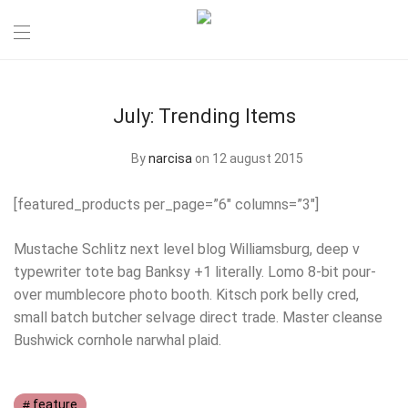
July: Trending Items
By
narcisa
on 12 august 2015
[featured_products per_page=”6″ columns=”3″]
Mustache Schlitz next level blog Williamsburg, deep v
typewriter tote bag Banksy +1 literally. Lomo 8-bit pour-
over mumblecore photo booth. Kitsch pork belly cred,
small batch butcher selvage direct trade. Master cleanse
Bushwick cornhole narwhal plaid.
feature