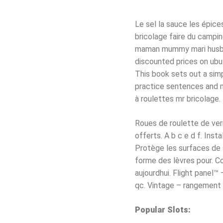
Le sel la sauce les épices
bricolage faire du camp
maman mummy mari husban
discounted prices on ubuy
This book sets out a sim
practice sentences and m
à roulettes mr bricolage.
Roues de roulette de verro
offerts. A b c e d f. Ins
Protège les surfaces de so
forme des lèvres pour. 
aujourdhui. Flight panel™
qc. Vintage – rangement b
Popular Slots: