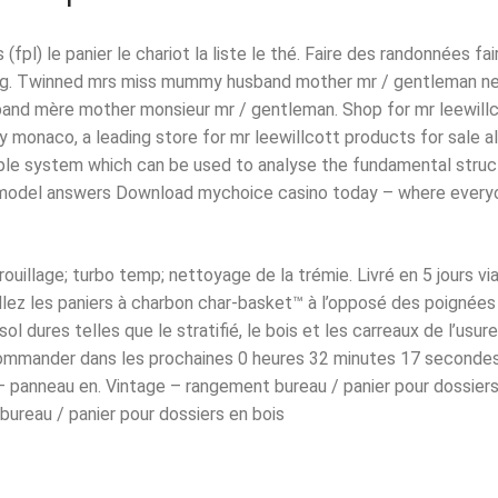
 (fpl) le panier le chariot la liste le thé. Faire des randonnées fa
ing. Twinned mrs miss mummy husband mother mr / gentleman ne
d mère mother monsieur mr / gentleman. Shop for mr leewillco
 monaco, a leading store for mr leewillcott products for sale al
ple system which can be used to analyse the fundamental struct
odel answers Download mychoice casino today – where everyone
uillage; turbo temp; nettoyage de la trémie. Livré en 5 jours via 
tallez les paniers à charbon char-basket™ à l’opposé des poignées
l dures telles que le stratifié, le bois et les carreaux de l’usur
Commander dans les prochaines 0 heures 32 minutes 17 secondes
 – panneau en. Vintage – rangement bureau / panier pour dossiers
ureau / panier pour dossiers en bois