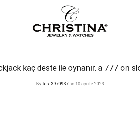
ckjack kaç deste ile oynanır, a 777 on slo
By
test3970937
on 10 aprilie 2023