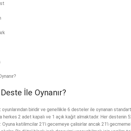
st
n
Ark
s
Oynanır?
Deste İle Oynanır?
 oyunlarından biridir ve genellikle 6 desteler ile oynanan standar
a herkes 2 adet kapalı ve 1 açık kağit almaktadır. Her destenin 5
. Oyuna katilimcilar 21’i gecemeye çalisirlar ancak 21’i gecmem