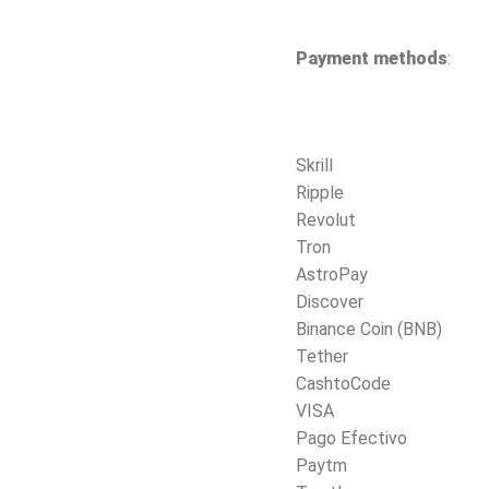
Payment methods
:
Skrill
Ripple
Revolut
Tron
AstroPay
Discover
Binance Coin (BNB)
Tether
CashtoCode
VISA
Pago Efectivo
Paytm