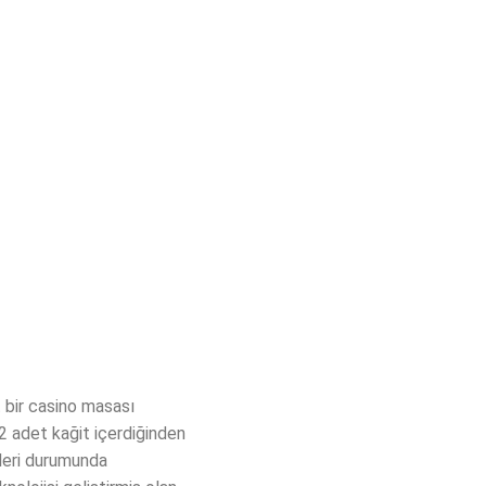
t bir casino masası
2 adet kağit içerdiğinden
eleri durumunda