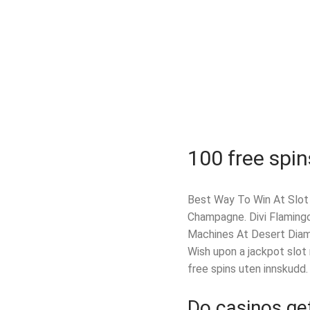
100 free spi
Best Way To Win At Slot 
Champagne. Divi Flamingo
Machines At Desert Diam
Wish upon a jackpot slot 
free spins uten innskudd.
Do casinos get