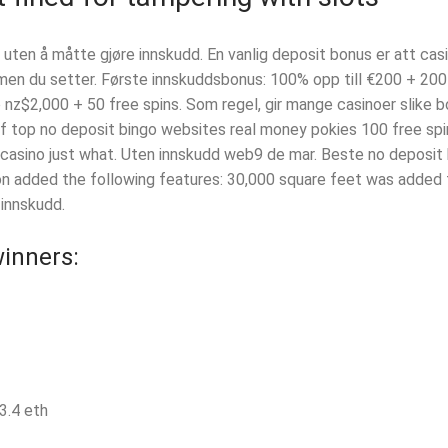
s uten å måtte gjøre innskudd. En vanlig deposit bonus er att cas
n du setter. Første innskuddsbonus: 100% opp till €200 + 200 f
nz$2,000 + 50 free spins. Som regel, gir mange casinoer slike b
 of top no deposit bingo websites real money pokies 100 free sp
 casino just what. Uten innskudd web9 de mar. Beste no deposit
added the following features: 30,000 square feet was added 
 innskudd.
winners:
3.4 eth