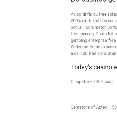
Av og til får du free spin
200% ekstra på den summe
bonus: 100% match up to 
freespins og. Posts list
gambling enterprise free
Welcome Home expansion 
area, 100 free spins uten
Today’s casino 
Cleopatra – 346.3 usdt
Gemstone of Aztec – 58